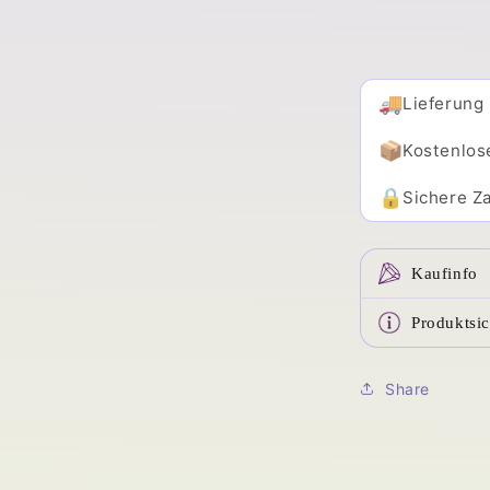
🚚
Lieferung
📦
Kostenlos
🔒
Sichere Za
Kaufinfo
Produktsic
Share