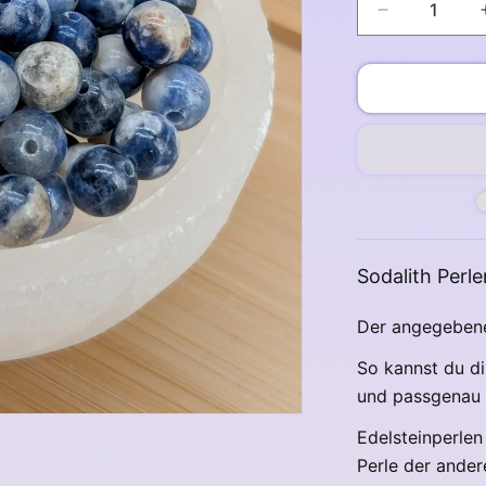
Verringere
die
Menge
für
Sodalith
Perlen
6
mm
Sodalith Perl
Der angegebene 
So kannst du di
und passgenau
Edelsteinperlen
Perle der ande