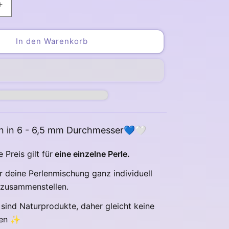
Erhöhe
die
Menge
für
In den Warenkorb
Sodalith
Perlen
6
mm
en in 6 - 6,5 mm Durchmesser💙🤍
Preis gilt für
eine einzelne Perle.
r deine Perlenmischung ganz individuell
 zusammenstellen.
 sind Naturprodukte, daher gleicht keine
ren
✨