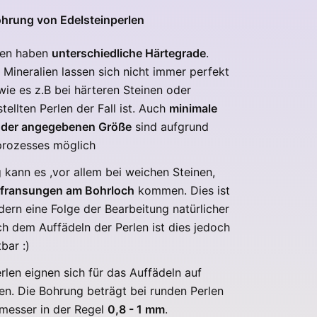
ohrung von Edelsteinperlen
ien haben
unterschiedliche Härtegrade
.
 Mineralien lassen sich nicht immer perfekt
 wie es z.B bei härteren Steinen oder
tellten Perlen der Fall ist.
Auch
minimale
der angegebenen Größe
sind aufgrund
prozesses möglich
 kann es ,vor allem bei weichen Steinen,
sfransungen am Bohrloch
kommen. Dies ist
ndern eine Folge der Bearbeitung natürlicher
ch dem Auffädeln der Perlen ist dies jedoch
tbar :)
erlen eignen sich für das Auffädeln auf
en. Die Bohrung beträgt bei runden Perlen
esser in der Regel
0,8 - 1 mm
.