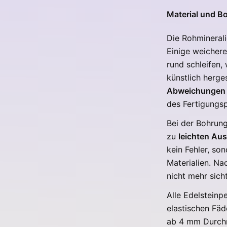
Material und B
Die Rohmineral
Einige weichere
rund schleifen,
künstlich herges
Abweichungen 
des Fertigungs
Bei der Bohrung
zu
leichten Au
kein Fehler, so
Materialien. Na
nicht mehr sich
Alle Edelsteinp
elastischen Fäd
ab 4 mm Durchm