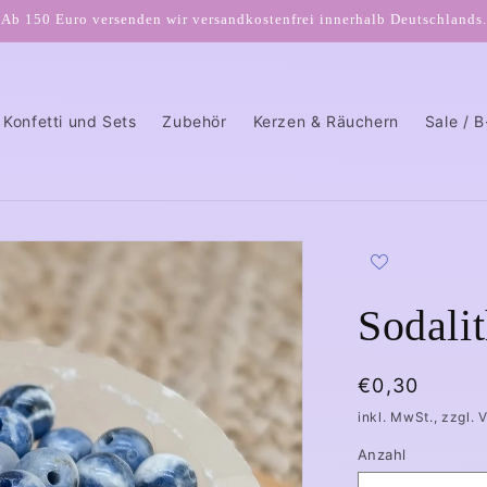
Ab 150 Euro versenden wir versandkostenfrei innerhalb Deutschlands.
Konfetti und Sets
Zubehör
Kerzen & Räuchern
Sale / 
Sodali
Normaler
€0,30
Preis
inkl. MwSt., zzgl. 
Anzahl