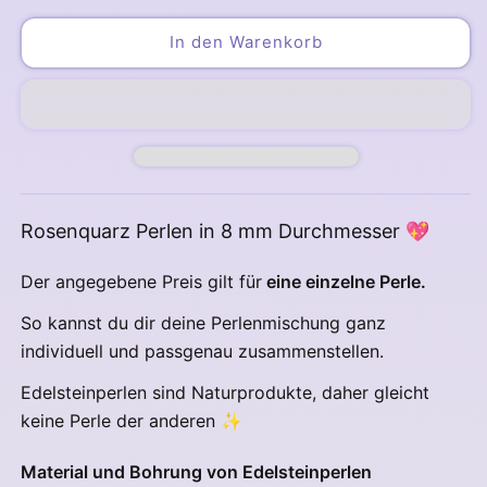
Menge
Menge
für
für
In den Warenkorb
Rosenquarz
Rosenquarz
Perlen
Perlen
8
8
mm
mm
Rosenquarz Perlen in 8 mm Durchmesser 💖
Der angegebene Preis gilt für
eine einzelne Perle.
So kannst du dir deine Perlenmischung ganz
individuell und passgenau zusammenstellen.
Edelsteinperlen sind Naturprodukte, daher gleicht
keine Perle der anderen
✨
Material und Bohrung von Edelsteinperlen