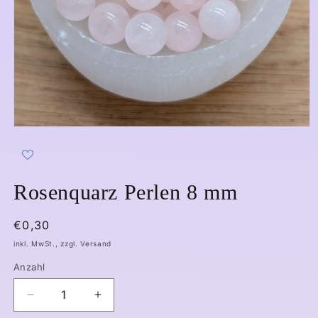
Medien
1
in
Modal
öffnen
Rosenquarz Perlen 8 mm
Normaler
€0,30
Preis
inkl. MwSt., zzgl. Versand
Anzahl
Verringere
Erhöhe
die
die