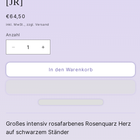
[JR]
Normaler
€64,50
Preis
inkl. MwSt., zzgl. Versand
Anzahl
Verringere
Erhöhe
die
die
Menge
Menge
für
für
In den Warenkorb
Rosenquarz
Rosenquarz
Herz
Herz
auf
auf
Ständer
Ständer
[JR]
[JR]
Großes intensiv rosafarbenes Rosenquarz Herz
auf schwarzem Ständer