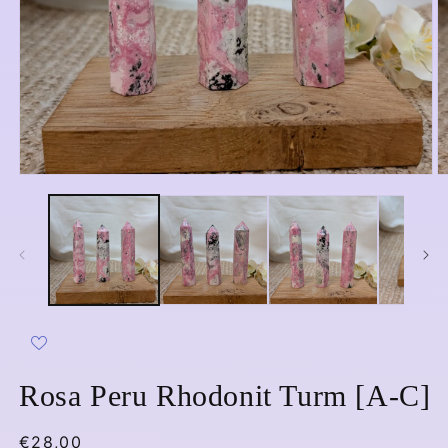
M
Medien
2
1
in
in
M
Modal
ö
öffnen
Rosa Peru Rhodonit Turm [A-C]
Normaler
€28,00