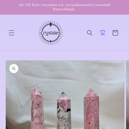
Direkt
Ab 150 Euro versenden wir versandkostenfrei innerhalb
zum
Deutschlands.
Inhalt
Warenkorb
duktinformationen
ingen