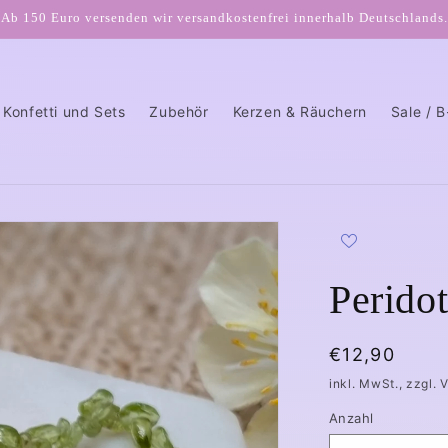
Ab 150 Euro versenden wir versandkostenfrei innerhalb Deutschlands.
Konfetti und Sets
Zubehör
Kerzen & Räuchern
Sale / 
Perido
Normaler
€12,90
Preis
inkl. MwSt., zzgl. 
Anzahl