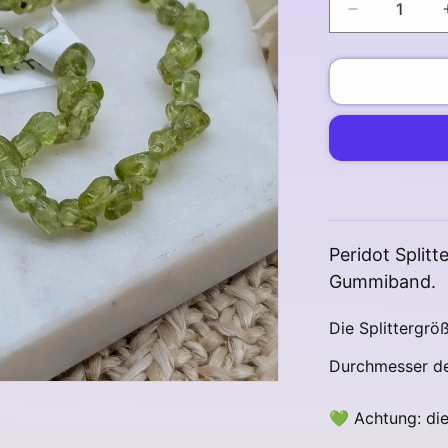
Verringere
die
Menge
für
Peridot
Splitterarm
Peridot Split
Gummiband.
Die Splittergr
Durchmesser d
💚 Achtung: die