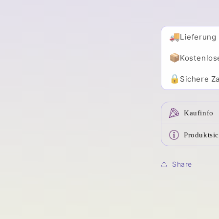
🚚
Lieferung
📦
Kostenlos
🔒
Sichere Za
Kaufinfo
Produktsic
Share