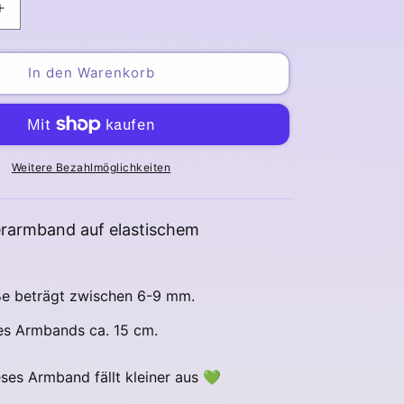
Erhöhe
die
Menge
für
In den Warenkorb
Peridot
band
Splitterarmband
Weitere Bezahlmöglichkeiten
terarmband auf elastischem
öße beträgt zwischen 6-9 mm.
es Armbands ca. 15 cm.
ses Armband fällt kleiner aus 💚