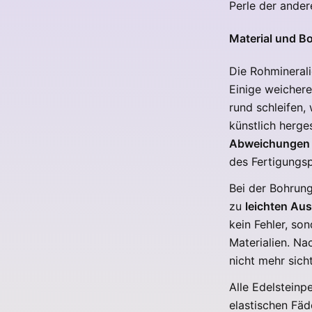
Perle der ande
Material und B
Die Rohmineral
Einige weichere
rund schleifen,
künstlich herges
Abweichungen 
des Fertigungs
Bei der Bohrung
zu
leichten Au
kein Fehler, so
Materialien. Na
nicht mehr sich
Alle Edelsteinp
elastischen Fäd