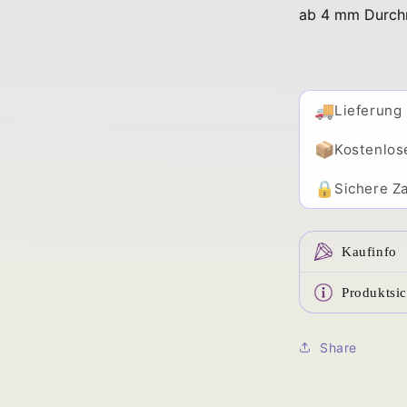
ab 4 mm Durchm
🚚
Lieferung
📦
Kostenlos
🔒
Sichere Za
Kaufinfo
Produktsic
Share