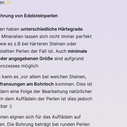
ren
✨
ohrung von Edelsteinperlen
ien haben
unterschiedliche Härtegrade
.
 Mineralien lassen sich nicht immer perfekt
 wie es z.B bei härteren Steinen oder
tellten Perlen der Fall ist.
Auch
minimale
der angegebenen Größe
sind aufgrund
prozesses möglich
 kann es ,vor allem bei weichen Steinen,
sfransungen am Bohrloch
kommen. Dies ist
ndern eine Folge der Bearbeitung natürlicher
ch dem Auffädeln der Perlen ist dies jedoch
tbar :)
erlen eignen sich für das Auffädeln auf
en. Die Bohrung beträgt bei runden Perlen