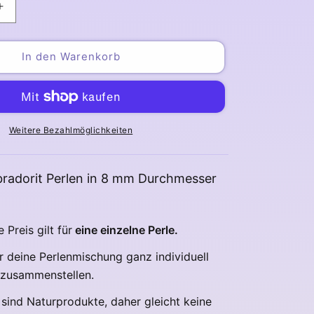
Erhöhe
die
Menge
für
In den Warenkorb
Labradorit
Perlen
8
mm
Weitere Bezahlmöglichkeiten
bradorit Perlen in 8 mm Durchmesser
Preis gilt für
eine einzelne Perle.
r deine Perlenmischung ganz individuell
 zusammenstellen.
 sind Naturprodukte, daher gleicht keine