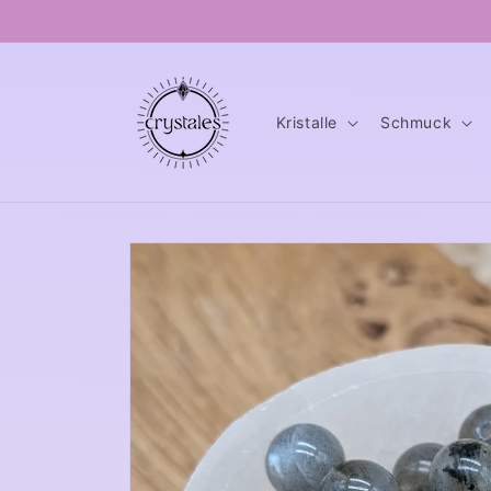
Direkt
zum
Inhalt
Kristalle
Schmuck
Zu
Produktinformationen
springen