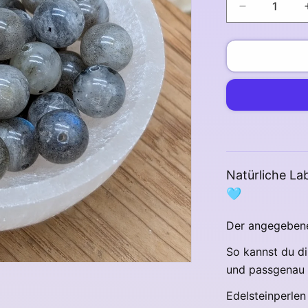
Verringere
die
Menge
für
Labradorit
Perlen
8
mm
Natürliche La
🩵
Der angegebene 
So kannst du di
und passgenau
Edelsteinperlen