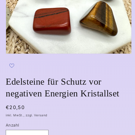
Medien
1
in
Modal
öffnen
Edelsteine für Schutz vor
negativen Energien Kristallset
Normaler
€20,50
Preis
inkl. MwSt., zzgl. Versand
Anzahl