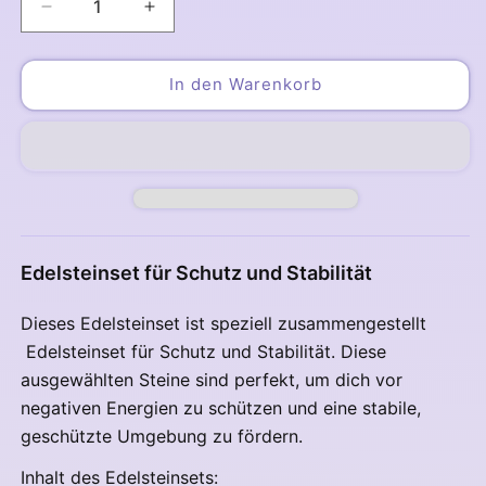
Verringere
Erhöhe
die
die
Menge
Menge
für
für
In den Warenkorb
Edelsteine
Edelsteine
für
für
Schutz
Schutz
vor
vor
negativen
negativen
Energien
Energien
Kristallset
Kristallset
Edelsteinset für Schutz und Stabilität
Dieses Edelsteinset ist speziell zusammengestellt
Edelsteinset für Schutz und Stabilität. Diese
ausgewählten Steine sind perfekt, um dich vor
negativen Energien zu schützen und eine stabile,
geschützte Umgebung zu fördern.
Inhalt des Edelsteinsets: