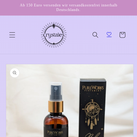
Direkt
Ab 150 Euro versenden wir versandkostenfrei innerhalb
zum
Deutschlands.
Inhalt
Warenkorb
duktinformationen
ingen