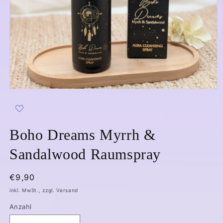
Medien
1
in
Modal
öffnen
Boho Dreams Myrrh &
Sandalwood Raumspray
Normaler
€9,90
Preis
inkl. MwSt., zzgl. Versand
Anzahl