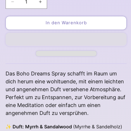
Verringere
Erhöhe
die
die
Menge
Menge
für
für
In den Warenkorb
Boho
Boho
Dreams
Dreams
Myrrh
Myrrh
&amp;
&amp;
Sandalwood
Sandalwood
Raumspray
Raumspray
Das Boho Dreams Spray schafft im Raum um
dich herum eine wohltuende, mit einem leichten
und angenehmen Duft versehene Atmosphäre.
Perfekt um zu Entspannen, zur Vorbereitung auf
eine Meditation oder einfach um einen
angenehmen Duft zu versprühen.
✨
Duft: Myrrh & Sandalwood
(Myrrhe & Sandelholz)