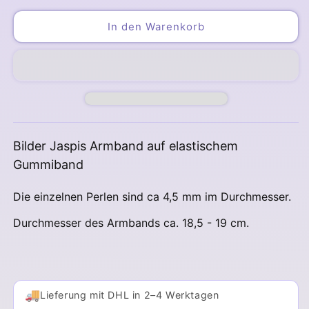
Menge
Menge
für
für
In den Warenkorb
Bilder
Bilder
Jaspis
Jaspis
Armband
Armband
4,5
4,5
mm
mm
Bilder Jaspis Armband auf elastischem
Gummiband
Die einzelnen Perlen sind ca 4,5 mm im Durchmesser.
Durchmesser des Armbands ca. 18,5 - 19 cm.
🚚
Lieferung mit DHL in 2–4 Werktagen