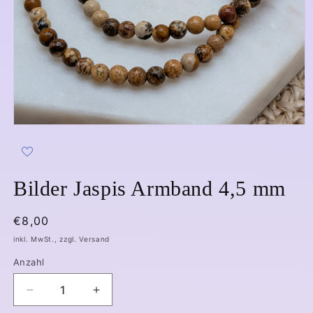
Medien
1
in
Modal
öffnen
Bilder Jaspis Armband 4,5 mm
Normaler
€8,00
Preis
inkl. MwSt., zzgl. Versand
Anzahl
Verringere
Erhöhe
die
die