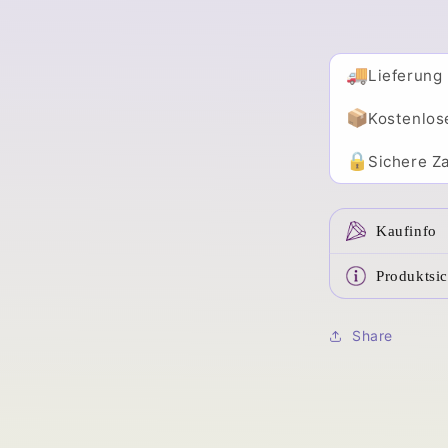
🚚
Lieferung
📦
Kostenlos
🔒
Sichere Za
Kaufinfo
Produktsic
Share