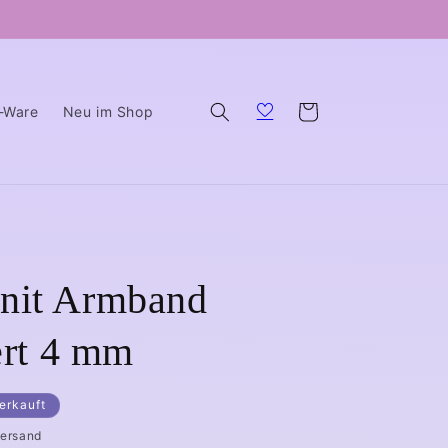
Warenkorb
B-Ware
Neu im Shop
nit Armband
ert 4 mm
erkauft
Versand