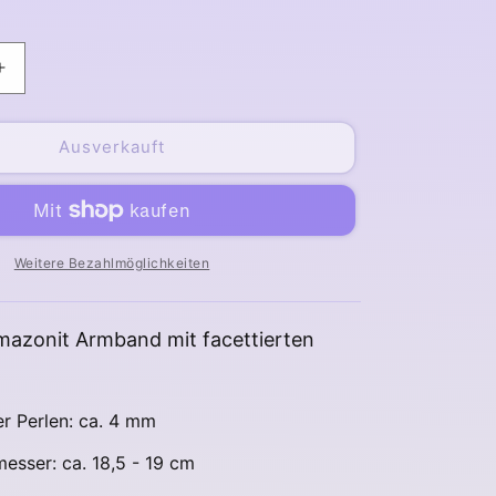
Erhöhe
die
Menge
für
Ausverkauft
Amazonit
Armband
facettiert
4
mm
Weitere Bezahlmöglichkeiten
mazonit Armband mit facettierten
r Perlen: ca. 4 mm
sser: ca. 18,5 - 19 cm