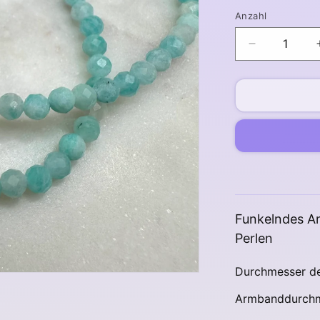
Anzahl
Verringere
die
Menge
für
Amazonit
Armband
facettiert
4
mm
Funkelndes A
Perlen
Durchmesser de
Armbanddurchme