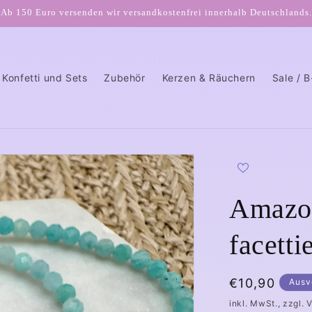
Ab 150 Euro versenden wir versandkostenfrei innerhalb Deutschlands.
Konfetti und Sets
Zubehör
Kerzen & Räuchern
Sale / 
Amazo
facetti
Normaler
€10,90
Ausv
Preis
inkl. MwSt., zzgl. 